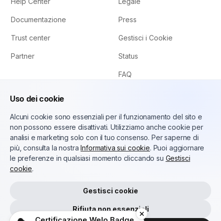
Help Center
Legale
Documentazione
Press
Trust center
Gestisci i Cookie
Partner
Status
FAQ
Uso dei cookie
Alcuni cookie sono essenziali per il funzionamento del sito e
non possono essere disattivati. Utilizziamo anche cookie per
analisi e marketing solo con il tuo consenso. Per saperne di
più, consulta la nostra
Informativa sui cookie
. Puoi aggiornare
le preferenze in qualsiasi momento cliccando su
Gestisci
Italiano (IT)
cookie
.
Copyright © 2025 Welo Badge, LLC. Tutti i diritti riservati.
Gestisci cookie
Rifiuta non essenziali
Certificazione Welo Badge